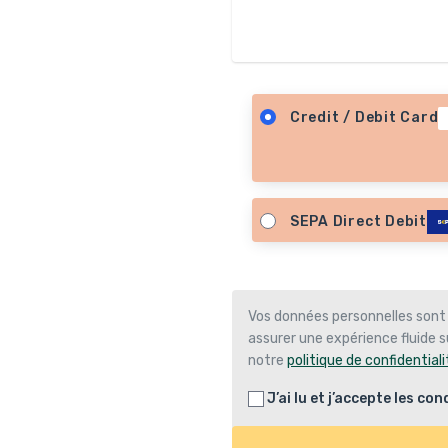
Credit / Debit Card
SEPA Direct Debit
Vos données personnelles sont
assurer une expérience fluide su
notre
politique de confidentiali
J’ai lu et j’accepte les
cond