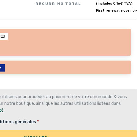
RECURRING TOTAL
(includes
0,16
€
TVA)
First renewal: novembr
 utilisées pour procéder au paiement de votre commande & vous
r notre boutique, ainsi que les autres utilisations listées dans
té
.
itions générales
*