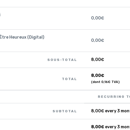
i
0,00
€
Être Heureux (Digital)
0,00
€
8,00
€
SOUS-TOTAL
8,00
€
TOTAL
(dont
0,16
€
TVA)
RECURRING T
8,00
€
every 3 mon
SUBTOTAL
8,00
€
every 3 mon