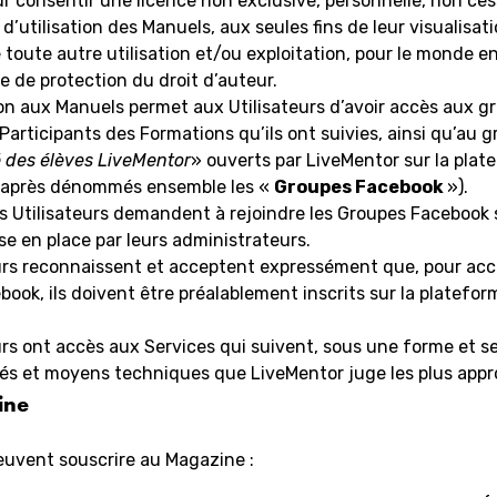
eur consentir une licence non exclusive, personnelle, non ces
d’utilisation des Manuels, aux seules fins de leur visualisati
e toute autre utilisation et/ou exploitation, pour le monde en
le de protection du droit d’auteur.
on aux Manuels permet aux Utilisateurs d’avoir accès aux g
Participants des Formations qu’ils ont suivies, ainsi qu’au g
des élèves LiveMentor
» ouverts par LiveMentor sur la plat
-après dénommés ensemble les «
Groupes Facebook
»).
les Utilisateurs demandent à rejoindre les Groupes Facebook 
e en place par leurs administrateurs.
eurs reconnaissent et acceptent expressément que, pour ac
ook, ils doivent être préalablement inscrits sur la platefor
urs ont accès aux Services qui suivent, sous une forme et se
és et moyens techniques que LiveMentor juge les plus appro
ine
euvent souscrire au Magazine :