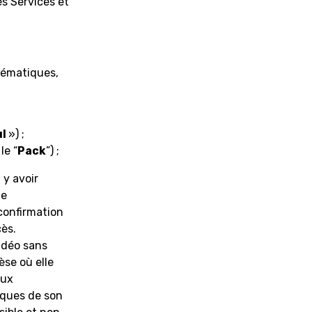
es Services et
hématiques,
ul
») ;
le “
Pack
”) ;
 y avoir
ne
confirmation
cès.
idéo sans
se où elle
aux
iques de son