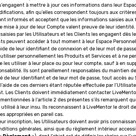
 s’engagent à mettre à jour ces informations dans leur Espa
ifications, afin qu’elles correspondent toujours aux critère
ont informés et acceptent que les informations saisies aux 
e mise à jour de leur Compte valent preuve de leur identité.
aisies par les Utilisateurs et les Clients les engagent dès le
nts peuvent accéder à tout moment à leur Espace Personnel 
’aide de leur identifiant de connexion et de leur mot de passe
utiliser personnellement les Produits et Services et à ne pe
e les utiliser à leur place ou pour leur compte, sauf à en sup
ponsabilité. Ils sont pareillement responsables du maintien de
é de leur identifiant et de leur mot de passe, tout accès au S
l’aide de ces derniers étant réputée effectuée par l’Utilisat
t. Les Clients doivent immédiatement contacter LiveMento
entionnées à l’article 2 des présentes s’ils remarquent qu
utilisé à leur insu. Ils reconnaissent à LiveMentor le droit d
s appropriées en pareil cas.
eur inscription, les Utilisateurs doivent avoir pris connaissa
ditions générales, ainsi que du règlement intérieur accessib