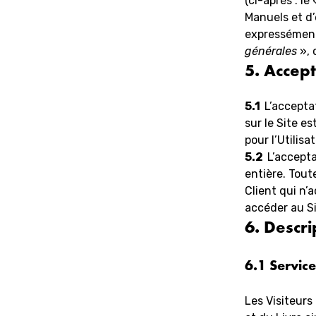
(ci-après : le
Manuels et d’
expressément,
générales
», 
5.
Accept
5.1
L’accepta
sur le Site e
pour l’Utilisa
5.2
L’accepta
entière. Tou
Client qui n’
accéder au Sit
6.
Descri
6.1 Service
Les Visiteurs