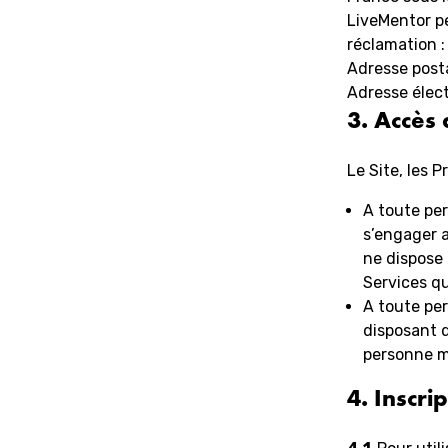
LiveMentor p
réclamation :
Adresse posta
Adresse élec
3. Accès 
Le Site, les P
A toute per
s’engager a
ne dispose 
Services qu
A toute pe
disposant d
personne m
4. Inscrip