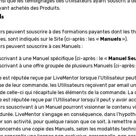
insi que les témoignages des Utilisateurs ayant souscrit à d
yant achetés des Produits.
ls
urs peuvent souscrire à des formations payantes dont les t
s, sont indiqués sur le Site (ci-après : les «
Manuels
»).
urs peuvent souscrire à ces Manuels :
nscrivant à une Manuel spécifique (ci-après : le «
Manuel Se
scrivant à une offre groupée de plusieurs Manuels (ci-après: 
st réputée reçue par LiveMentor lorsque l’Utilisateur peut
sue de leur commande, les Utilisateurs reçoivent par email u
de celle-ci qui récapitule les éléments de la commande. La 
st réputée reçue par l’Utilisateur lorsqu’il peut y avoir ac
urs souscrivant à un Manuel pourront visionner le contenu v
 durée. LiveMentor s’engage en conséquence, dans l’hypothè
er son activité, pour quelque raison que ce soit, à remettre 
concernés une copie des Manuels, selon les modalités techn