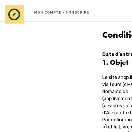
Aller
au
MON COMPTE / M'INSCRIRE
contenu
Condit
Date d’entr
1. Objet
Le site shop.
visiteurs (ci-
domaine de l’
(app.livement
(ci-après : le
d’Alexandre D
Par définitio
») et le Livr