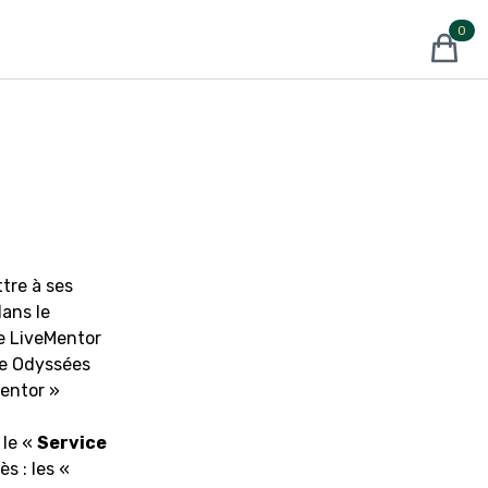
0
produits
tre à ses
dans le
me LiveMentor
ne Odyssées
Mentor »
 le «
Service
s : les «