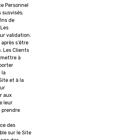
ce Personnel
s susvisés.
fins de
 Les
ur validation.
après s’être
. Les Clients
rmettre à
porter
 la
ite et à la
eur
r aux
e leur
e prendre
nce des
le sur le Site