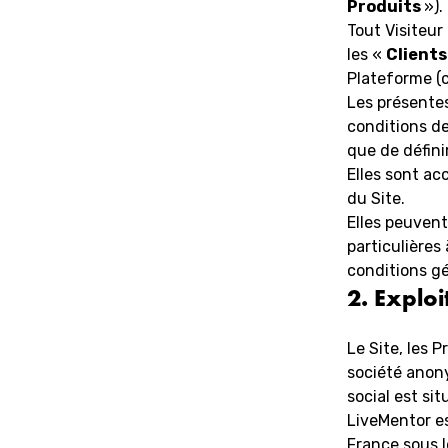
Produits
»).
Tout Visiteur
les «
Client
Plateforme (c
Les présentes
conditions de
que de défini
Elles sont ac
du Site.
Elles peuvent
particulières
conditions gé
2. Exploi
Le Site, les P
société anony
social est si
LiveMentor es
France sous 