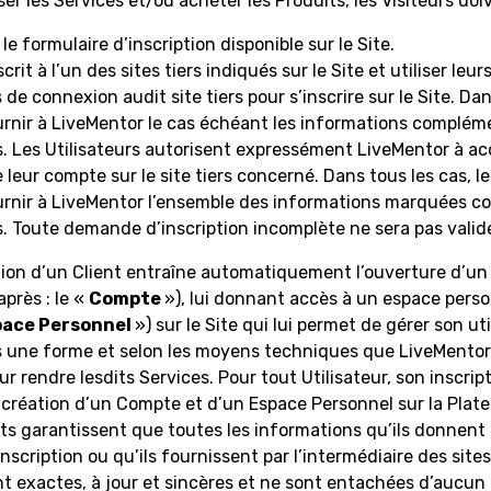
iser les Services et/ou acheter les Produits, les Visiteurs doi
 le formulaire d’inscription disponible sur le Site.
scrit à l’un des sites tiers indiqués sur le Site et utiliser leur
 de connexion audit site tiers pour s’inscrire sur le Site. Dan
urnir à LiveMentor le cas échéant les informations complém
 Les Utilisateurs autorisent expressément LiveMentor à a
leur compte sur le site tiers concerné. Dans tous les cas, le
urnir à LiveMentor l’ensemble des informations marquées 
s. Toute demande d’inscription incomplète ne sera pas valid
ption d’un Client entraîne automatiquement l’ouverture d’u
après : le «
Compte
»), lui donnant accès à un espace perso
pace Personnel
») sur le Site qui lui permet de gérer son ut
s une forme et selon les moyens techniques que LiveMentor 
ur rendre lesdits Services. Pour tout Utilisateur, son inscrip
 création d’un Compte et d’un Espace Personnel sur la Plat
nts garantissent que toutes les informations qu’ils donnent 
nscription ou qu’ils fournissent par l’intermédiaire des sites
t exactes, à jour et sincères et ne sont entachées d’aucun