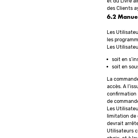
et du Livre a
des Clients a
6.2 Manue
Les Utilisate
les programme
Les Utilisate
soit en s’i
soit en sou
La commande e
accès. A l’is
confirmation 
de commande e
Les Utilisate
limitation de
devrait arrêt
Utilisateurs 