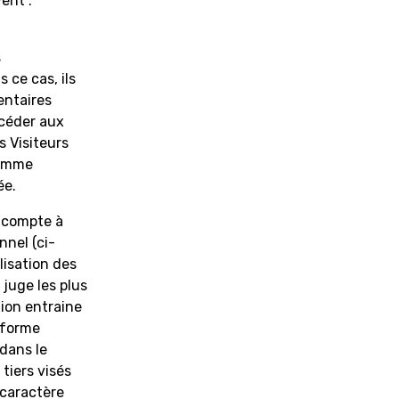
vent :
s
s ce cas, ils
entaires
ccéder aux
s Visiteurs
comme
ée.
n compte à
nnel (ci-
ilisation des
juge les plus
tion entraine
eforme
dans le
 tiers visés
 caractère