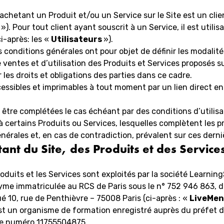
 achetant un Produit et/ou un Service sur le Site est un clien
s
»). Pour tout client ayant souscrit à un Service, il est utilis
i-après: les «
Utilisateurs
»).
 conditions générales ont pour objet de définir les modalité
 ventes et d’utilisation des Produits et Services proposés sur
r les droits et obligations des parties dans ce cadre.
cessibles et imprimables à tout moment par un lien direct e
 être complétées le cas échéant par des conditions d’utilisa
 à certains Produits ou Services, lesquelles complètent les 
nérales et, en cas de contradiction, prévalent sur ces derni
tant du Site, des Produits et des Service
roduits et les Services sont exploités par la société Learning
me immatriculée au RCS de Paris sous le n° 752 946 863, d
tué 10, rue de Penthièvre – 75008 Paris (ci-après : «
LiveMe
t un organisme de formation enregistré auprès du préfet de
le numéro 11755504875.