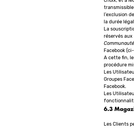
choix, et à l
transmissible 
l’exclusion d
la durée léga
La souscripti
réservés aux 
Communauté 
Facebook (ci
A cette fin, 
procédure mis
Les Utilisat
Groupes Faceb
Facebook.
Les Utilisate
fonctionnalit
6.3 Magaz
Les Clients p