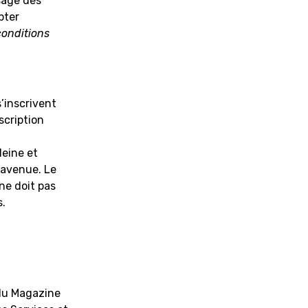
usage des
pter
conditions
s’inscrivent
scription
leine et
 avenue. Le
 ne doit pas
s.
 du Magazine