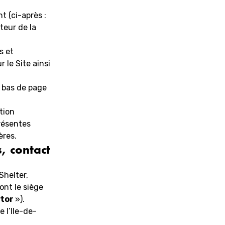
t (ci-après :
ateur de la
s et
 le Site ainsi
n bas de page
tion
présentes
ères.
s, contact
Shelter,
ont le siège
ntor
»).
 l’Ile-de-