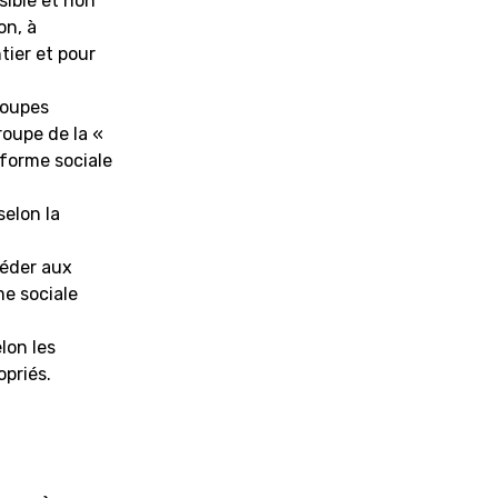
sible et non
on, à
tier et pour
roupes
roupe de la «
eforme sociale
selon la
céder aux
me sociale
lon les
priés.