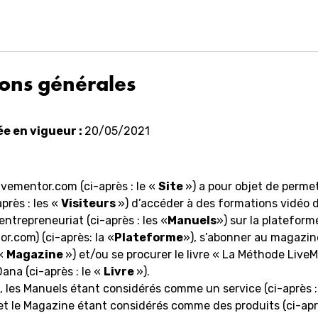
ions générales
ée en vigueur :
20/05/2021
livementor.com (ci-après : le «
Site
») a pour objet de permet
après : les «
Visiteurs
») d’accéder à des formations vidéo 
entrepreneuriat (ci-après : les «
Manuels
») sur la platefor
or.com) (ci-après: la «
Plateforme
»), s’abonner au magazi
 «
Magazine
») et/ou se procurer le livre « La Méthode Live
ana (ci-après : le «
Livre
»).
n, les Manuels étant considérés comme un service (ci-après :
e et le Magazine étant considérés comme des produits (ci-aprè