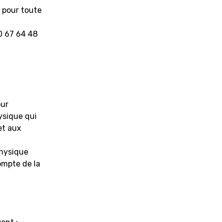
 pour toute
0 67 64 48
our
ysique qui
et aux
physique
ompte de la