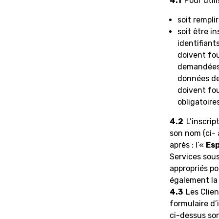
4.1
Pour util
soit remplir
soit être in
identifiants
doivent fo
demandées.
données de 
doivent fo
obligatoire
4.2
L’inscri
son nom (ci- 
après : l’«
Es
Services sou
appropriés po
également la
4.3
Les Clie
formulaire d’i
ci-dessus son