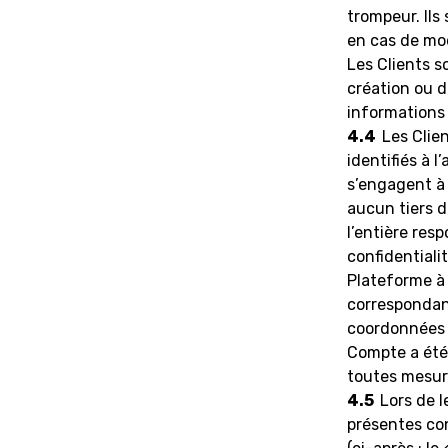
trompeur. Ils
en cas de mod
Les Clients s
création ou d
informations s
4.4
Les Clie
identifiés à l
s’engagent à 
aucun tiers d
l’entière res
confidentialit
Plateforme à 
correspondan
coordonnées m
Compte a été 
toutes mesure
4.5
Lors de l
présentes con