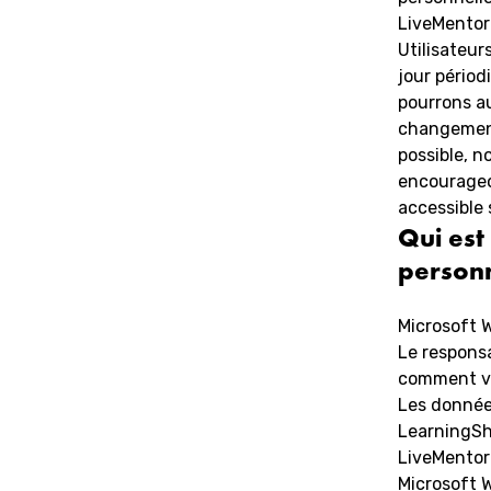
LiveMentor
Utilisateur
jour périod
pourrons au
changement
possible, 
encourageon
accessible 
Qui est
personn
Microsoft W
Le responsa
comment vo
Les données
LearningShe
LiveMentor
Microsoft W