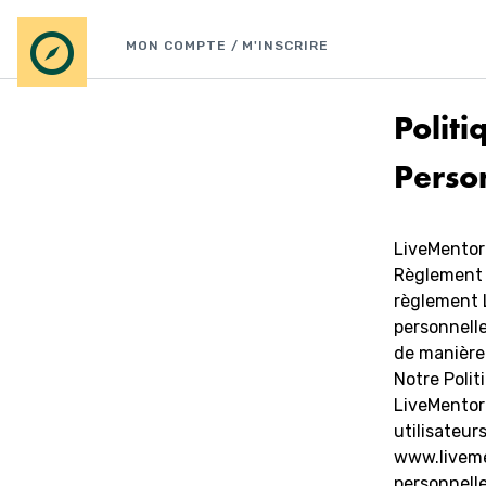
Aller
au
MON COMPTE / M'INSCRIRE
contenu
Polit
Perso
LiveMentor
Règlement g
règlement 
personnelle
de manière 
Notre Polit
LiveMentor 
utilisateurs
www.livemen
personnelle