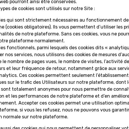
web pourront ainsi être conservées.
types de cookies sont utilisés sur notre Site :
ies qui sont strictement nécessaires au fonctionnement de
e (cookies obligatoires). Ils vous permettent d’utiliser les pr
alités de notre plateforme. Sans ces cookies, vous ne pour
 notre plateforme normalement.
es fonctionnels, parmi lesquels des cookies dits « analytiqu
er nos services, nous utilisons des cookies de mesures d’au
e le nombre de pages vues, le nombre de visites, l’activité d
eurs et leur fréquence de retour, notamment grâce aux servi
nalytics. Ces cookies permettent seulement l’établissement
ues sur le trafic des Utilisateurs sur notre plateforme, dont 
s sont totalement anonymes pour nous permettre de connaî
tion et les performances de notre plateforme et d’en améliore
nement. Accepter ces cookies permet une utilisation optima
teforme, si vous les refusez, nous ne pouvons vous garanti
on normale sur notre plateforme.
 aussi des cookies qui nous permettent de personnaliser vot