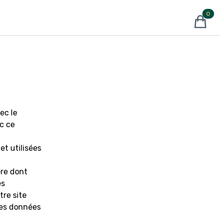
0
produits
ec le
c ce
et utilisées
ère dont
es
tre site
des données