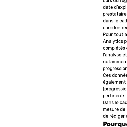
Lors du rè
date d’expi
prestataire
dans le cad
coordonnée
Pour tout 
Analytics p
complétés e
l’analyse e
notamment p
progression
Ces données
également 
(progressio
pertinents 
Dans le cad
mesure de s
de rédiger 
Pourquo