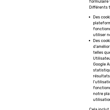
formulaire 
Différents 
Des cook
plateform
fonctionn
utiliser
Des cooki
d’amélior
telles qu
Utilisat
Google A
statistiq
résultat
l’utilisa
fonction
notre pla
utilisati
Cela inclut