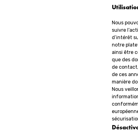
Utilisati
Nous pouvon
suivre l’ac
d’intérêt s
notre plat
ainsi être 
que des do
de contact,
de ces ann
manière don
Nous veillo
informatio
conforméme
européenne
sécurisatio
Désactiva