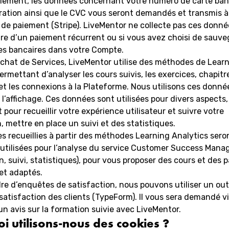
glement, les données concernant votre numéro de carte banc
ration ainsi que le CVC vous seront demandés et transmis à
 de paiement (Stripe). LiveMentor ne collecte pas ces donn
re d’un paiement récurrent ou si vous avez choisi de sauve
s bancaires dans votre Compte.
achat de Services, LiveMentor utilise des méthodes de Lear
ermettant d’analyser les cours suivis, les exercices, chapitr
t les connexions à la Plateforme. Nous utilisons ces donné
t l’affichage. Ces données sont utilisées pour divers aspects,
our recueillir votre expérience utilisateur et suivre votre
, mettre en place un suivi et des statistiques.
 recueillies à partir des méthodes Learning Analytics sero
utilisées pour l’analyse du service Customer Success Mana
n, suivi, statistiques), pour vous proposer des cours et des 
et adaptés.
re d’enquêtes de satisfaction, nous pouvons utiliser un out
atisfaction des clients (TypeForm). Il vous sera demandé vi
un avis sur la formation suivie avec LiveMentor.
i utilisons-nous des cookies ?