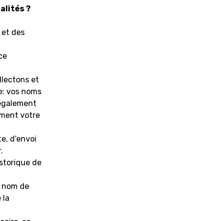
alités ?
 et des
ce
llectons et
e: vos noms
 également
mment votre
e, d’envoi
.
istorique de
e nom de
 la