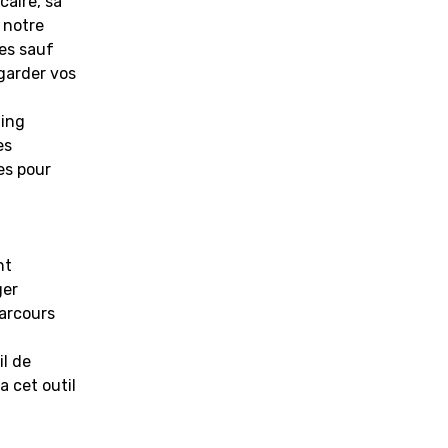
aire, sa
 notre
ées sauf
garder vos
ning
es
es pour
nt
ger
parcours
il de
a cet outil