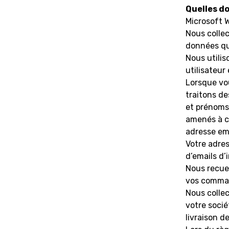
Quelles do
Microsoft W
Nous colle
données qu
Nous utilis
utilisateur
Lorsque vou
traitons d
et prénoms.
amenés à c
adresse ema
Votre adres
d’emails d’
Nous recuei
vos comman
Nous colle
votre socié
livraison d