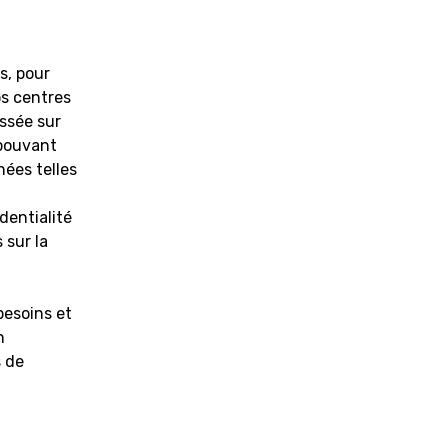
s, pour
os centres
essée sur
 pouvant
nées telles
dentialité
 sur la
besoins et
n
 de