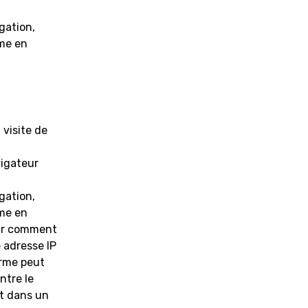
gation,
rme en
 visite de
vigateur
gation,
rme en
oir comment
 adresse IP
orme peut
ntre le
t dans un