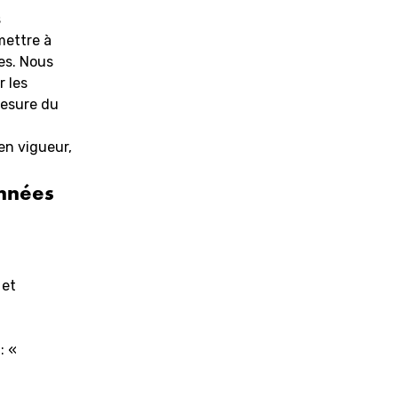
s
mettre à
es. Nous
r les
mesure du
en vigueur,
onnées
 et
: «