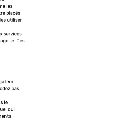
me les
tre placés
es utiliser
ux services
tager ». Ces
igateur
cédez pas
s le
ue, qui
nents