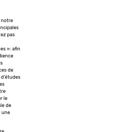
 notre
incipales
rez pas
es »: afin
dience
es
ces de
 d’études
les
tre
r le
le de
r une
re