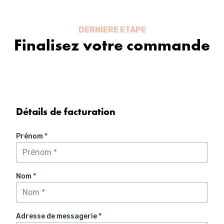
Aller
au
contenu
DERNIERE ETAPE
Finalisez votre commande
Détails de facturation
Prénom
*
Nom
*
Adresse de messagerie
*