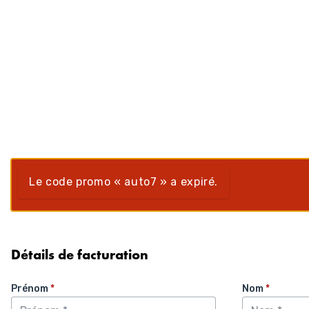
Aller
au
contenu
Le code promo « auto7 » a expiré.
Détails de facturation
Prénom
*
Nom
*