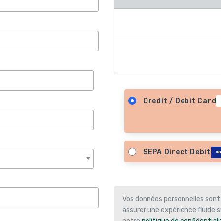
Atelier Automatisation 20
× 1
Credit / Debit Card
SEPA Direct Debit
Vos données personnelles sont
assurer une expérience fluide su
notre
politique de confidentiali