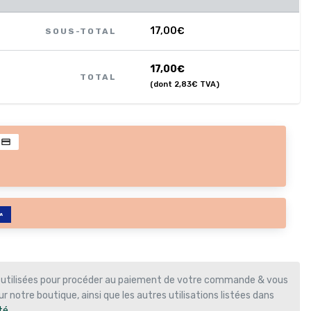
24
17,00
€
SOUS-TOTAL
17,00
€
17,00
€
TOTAL
(dont
2,83
€
TVA)
 utilisées pour procéder au paiement de votre commande & vous
r notre boutique, ainsi que les autres utilisations listées dans
té
.