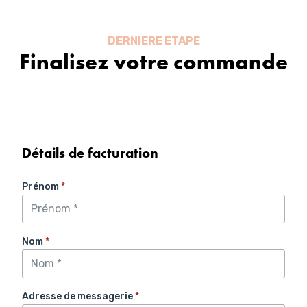
Aller
au
contenu
DERNIERE ETAPE
Finalisez votre commande
Détails de facturation
Prénom
*
Nom
*
Adresse de messagerie
*