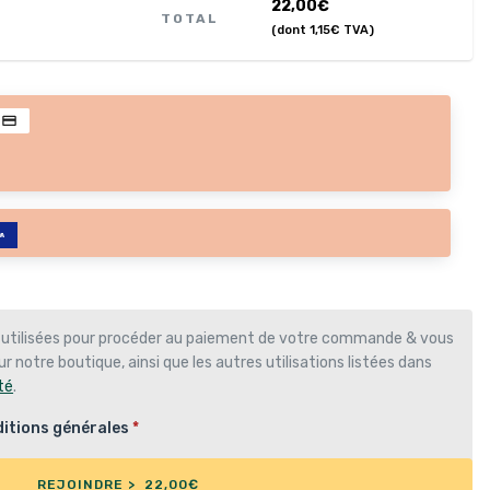
22,00
€
TOTAL
(dont
1,15
€
TVA)
 utilisées pour procéder au paiement de votre commande & vous
r notre boutique, ainsi que les autres utilisations listées dans
té
.
itions générales
*
REJOINDRE > 22,00€