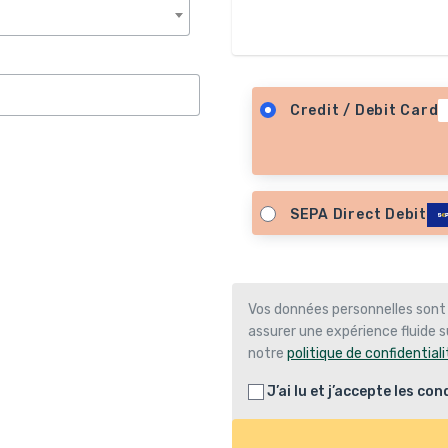
Credit / Debit Card
SEPA Direct Debit
Vos données personnelles sont
assurer une expérience fluide su
notre
politique de confidentiali
J’ai lu et j’accepte les
cond