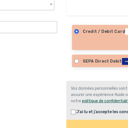
Credit / Debit Card
SEPA Direct Debit
Vos données personnelles sont
assurer une expérience fluide su
notre
politique de confidentiali
J’ai lu et j’accepte les
cond