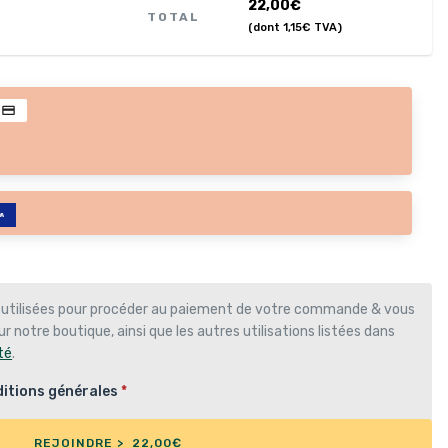
22,00
€
TOTAL
(dont
1,15
€
TVA)
 utilisées pour procéder au paiement de votre commande & vous
r notre boutique, ainsi que les autres utilisations listées dans
té
.
itions générales
*
REJOINDRE > 22,00€