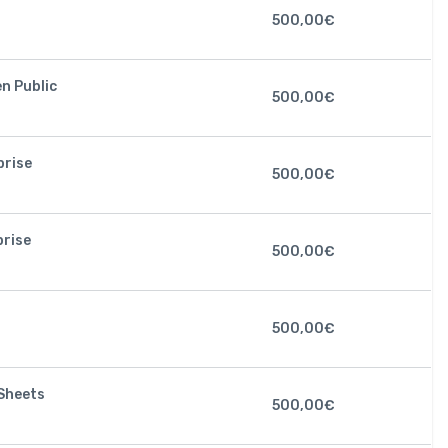
500,00
€
en Public
500,00
€
prise
500,00
€
prise
500,00
€
500,00
€
 Sheets
500,00
€