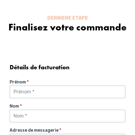
Aller
au
contenu
DERNIERE ETAPE
Finalisez votre commande
Détails de facturation
Prénom
*
Nom
*
Adresse de messagerie
*