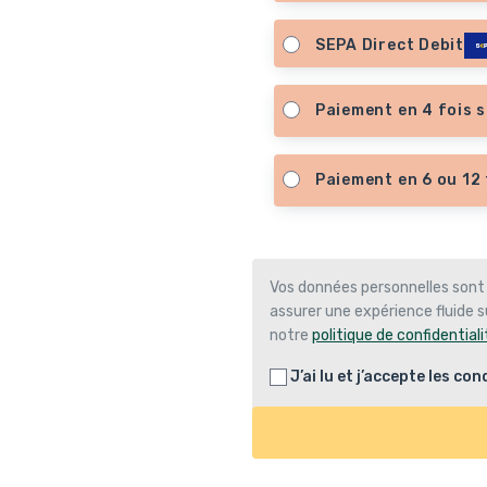
SEPA Direct Debit
Paiement en 4 fois s
Paiement en 6 ou 12 
Vos données personnelles sont
assurer une expérience fluide su
notre
politique de confidentiali
J’ai lu et j’accepte les
cond