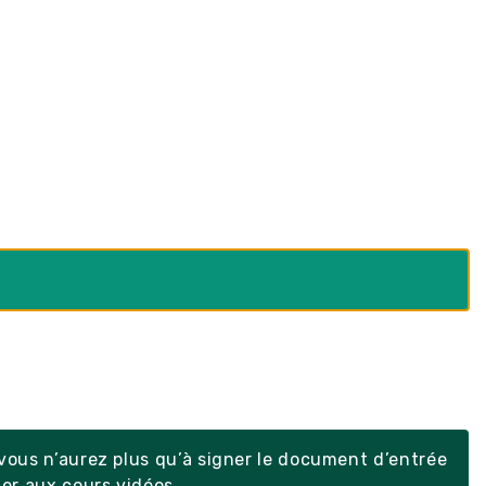
ous n’aurez plus qu’à signer le document d’entrée
er aux cours vidéos.