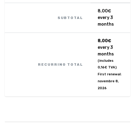
8,00
€
every 3
SUBTOTAL
months
8,00
€
every 3
months
(includes
RECURRING TOTAL
0,16
€
TVA)
First renewal:
novembre 8,
2026