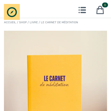
Aller
0
Open menu
au
produits 
contenu
ACCUEIL
/
SHOP
/
LIVRE
/ LE CARNET DE MÉDITATION