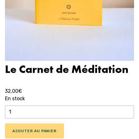
Le Carnet de Méditation
32,00
€
En stock
quantité
de
Le
Carnet
AJOUTER AU PANIER
de