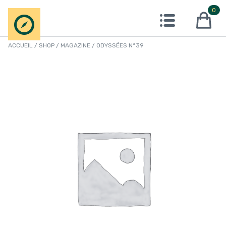
Aller
0
Open menu
au
produits 
contenu
ACCUEIL
/
SHOP
/
MAGAZINE
/ ODYSSÉES N°39