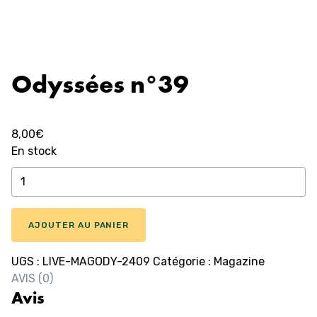
Odyssées n°39
8,00
€
En stock
quantité
de
Odyssées
n°39
AJOUTER AU PANIER
UGS :
LIVE-MAGODY-2409
Catégorie :
Magazine
AVIS (0)
Avis