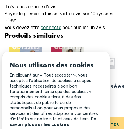
Il n’y a pas encore d’avis.
Soyez le premier à laisser votre avis sur “Odyssées
n°39”
Vous devez être
connecté
pour publier un avis.
Produits similaires
Nous utilisons des cookies
En cliquant sur « Tout accepter », vous
acceptez l’utilisation de cookies à usages
Odyssées
Odyssées
Odyssées
techniques nécessaires à son bon
fonctionnement, ainsi que des cookies, y
n°32
n°30
n°35
compris des cookies tiers, à des fins
statistiques, de publicité ou de
personnalisation pour vous proposer des
8,00
€
8,00
€
8,00
€
services et des offres adaptés à vos centres
d’intérêts sur notre site et ceux de tiers.
En
savoir plus sur les cookies
AJOUTER
AJOUTER
AJOUTER
AU
AU
AU