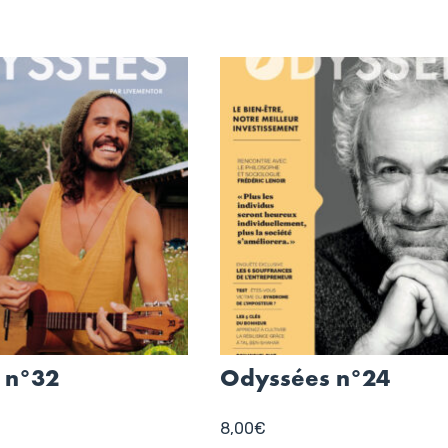
 n°32
Odyssées n°24
8,00
€