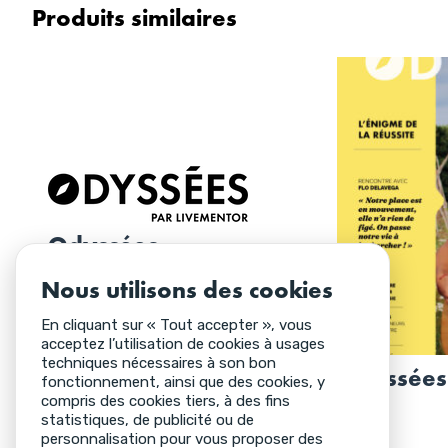
Produits similaires
Odyssées
Nous utilisons des cookies
À partir de :
8,00
€
every 2
months
En cliquant sur « Tout accepter », vous
acceptez l’utilisation de cookies à usages
techniques nécessaires à son bon
Odyssées
CHOIX DES OPTIONS
fonctionnement, ainsi que des cookies, y
compris des cookies tiers, à des fins
statistiques, de publicité ou de
8,00
€
personnalisation pour vous proposer des