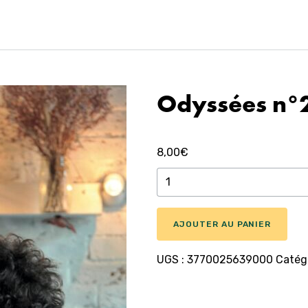
Odyssées n°
8,00
€
quantité
de
Odyssées
n°23
AJOUTER AU PANIER
UGS :
3770025639000
Catégo